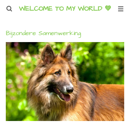
WELCOME TO MY WORLD
💚
Ga
direct
naar
de
Bijzondere Samenwerking
hoofdinhoud